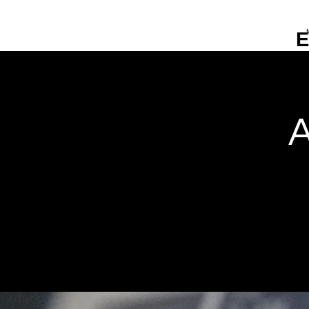
S
E
A