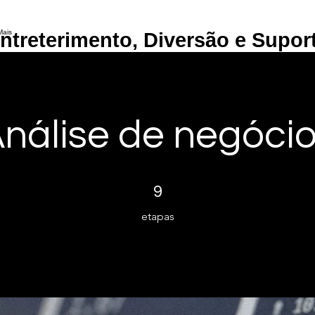
uporte Colinas
Mais
ntreterimento, Diversão e Supor
nálise de negóci
9 etapas
9
etapas