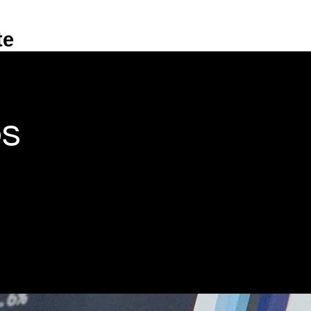
te
os