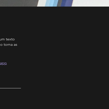
 um texto
o torna as
 app